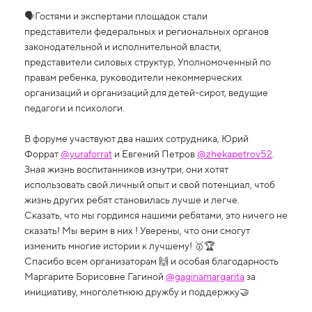
🗣Гостями и экспертами площадок стали
представители федеральных и региональных органов
законодательной и исполнительной власти,
представители силовых структур, Уполномоченный по
правам ребенка, руководители некоммерческих
организаций и организаций для детей-сирот, ведущие
педагоги и психологи.
В форуме участвуют два наших сотрудника, Юрий
Форрат
@yuraforrat
и Евгений Петров
@zhekapetrov52
.
Зная жизнь воспитанников изнутри, они хотят
использовать свой личный опыт и свой потенциал, чтоб
жизнь других ребят становилась лучше и легче.
Сказать, что мы гордимся нашими ребятами, это ничего не
сказать! Мы верим в них ! Уверены, что они смогут
изменить многие истории к лучшему! 🥇🏆
Спасибо всем организаторам 🙌 и особая благодарность
Маргарите Борисовне Гагиной
@gaginamargarita
за
инициативу, многолетнюю дружбу и поддержку🤝