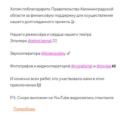
Хотим поблагодарить Правительство Калининградской
области за финансовую поддержку для осуществления
нашего долгожданного проекта.🤝
Нашего режиссёра и сердце нашего театра
Эльмира
@elmir.kemal
🦸‍♂️
Звукооператора
@kolesovplay
🎷
Фотографов и видеооператоров
@yuraforrat
и
@toyjke
📸
И конечно всех ребят, кто участвовала нами в этом
приключении 🙌
P.S. Скоро выложим на YouTube видеозапись спектакля
Подробнее