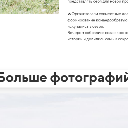
представлять себя для новой пр
🔥Организовали совместные досу
формирование командообразующи
искупались в озере.
Вечером собрались возле костр
истории и делились самым сокро
Больше фотографи