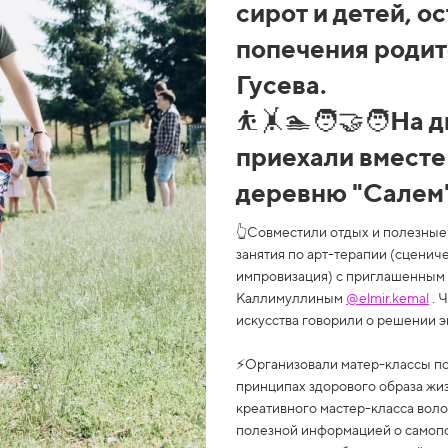
сирот и детей, о
попечения родит
Гусева.
⛹️🤸🏊🧑‍🤝‍🧑На 
приехали вместе
деревню "Салем"
👆Совместили отдых и полезные 
занятия по арт-терапии (сценич
импровизация) с приглашенным
Каллимуллиным
@elmir.kemal
. 
искусства говорили о решении 
⚡Организовали матер-классы по
принципах здорового образа жиз
креативного мастер-класса вол
полезной информацией о самоп