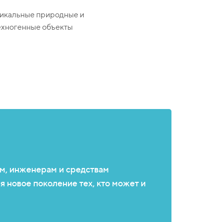
никальные природные и
ехногенные объекты
ым, инженерам и средствам
 новое поколение тех, кто может и