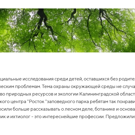
циальные исследования среди детей, оставшихся без родите
ческим проблемам. Тема охраны окружающей среды не случа
о природных ресурсов и экологии Калининградской области
ого центра "Росток "заповедного парка ребятам так понравило
осили больше рассказывать о лесном деле, ботанике и основ
сник и ихтиолог - это интереснейшие профессии. Предложил