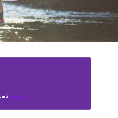
елей
gov39.ru