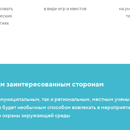
ровать
в виде игр и квестов
на у
ческих
т
гиях
ем заинтересованным сторонам
к муниципальным, так и региональным, местным учен
 будет необычным способом вовлекать в мероприятия
е охраны окружающей среды