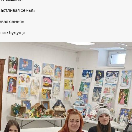
астливая семья»
ивая семья»
чшее будуще