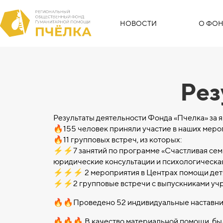
НОВОСТИ
О ФОН
Рез
Результаты деятельности Фонда «Пчелка» за я
🔥155 человек приняли участие в наших меро
🔥11 групповых встреч, из которых:
⚡️⚡️7 занятий по программе «Счастливая семь
юридические консультации и психологическа
⚡️⚡️⚡️ 2 мероприятия в Центрах помощи дет
⚡️⚡️2 групповые встречи с выпускниками у
🔥🔥Проведено 52 индивидуальные наставни
🔥🔥🔥 В качество материальной помощи, бы