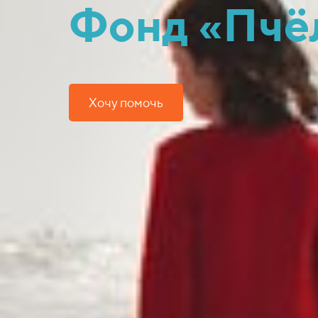
Фонд «Пчё
Хочу помочь