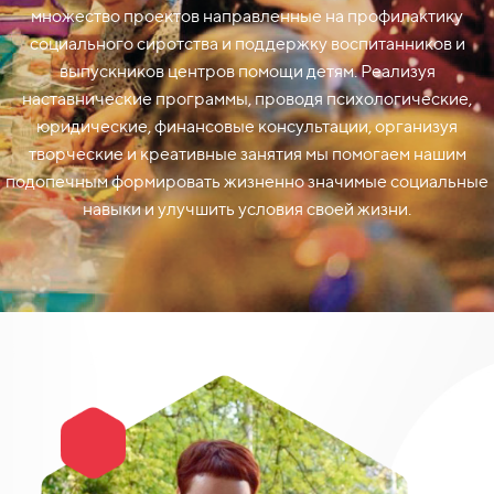
множество проектов направленные на профилактику
социального сиротства и поддержку воспитанников и
выпускников центров помощи детям. Реализуя
наставнические программы, проводя психологические,
юридические, финансовые консультации, организуя
творческие и креативные занятия мы помогаем нашим
подопечным формировать жизненно значимые социальные
навыки и улучшить условия своей жизни.