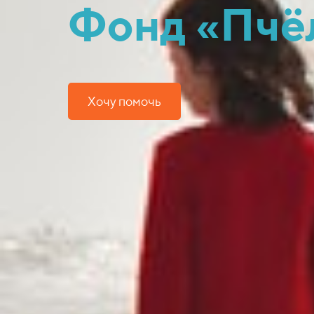
Фонд «Пчё
Хочу помочь