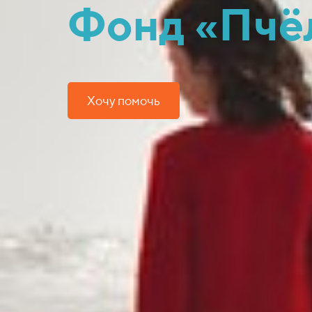
Фонд «Пчё
Хочу помочь