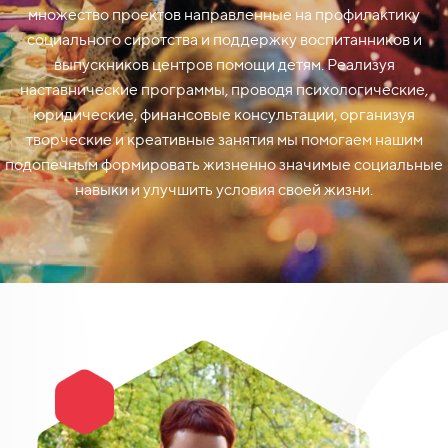
множество проектов направленные на профилактику
социального сиротства и поддержку воспитанников и
выпускников центров помощи детям. Реализуя
наставнические программы, проводя психологические,
юридические, финансовые консультации, организуя
творческие и креативные занятия мы помогаем нашим
подопечным формировать жизненно значимые социальные
навыки и улучшить условия своей жизни.