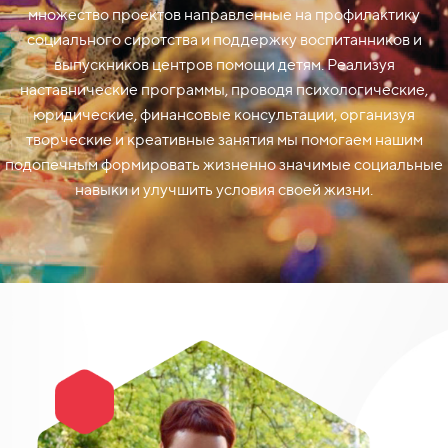
множество проектов направленные на профилактику
социального сиротства и поддержку воспитанников и
выпускников центров помощи детям. Реализуя
наставнические программы, проводя психологические,
юридические, финансовые консультации, организуя
творческие и креативные занятия мы помогаем нашим
подопечным формировать жизненно значимые социальные
навыки и улучшить условия своей жизни.