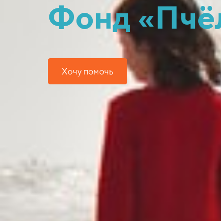
Фонд «Пчё
Хочу помочь