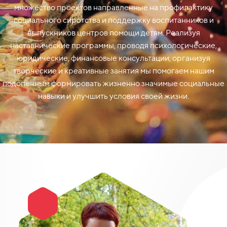
множество проектов направленные на профилактику
социального сиротства и поддержку воспитанников и
выпускников центров помощи детям. Реализуя
наставнические программы, проводя психологические,
юридические, финансовые консультации, организуя
творческие и креативные занятия мы помогаем нашим
подопечным формировать жизненно значимые социальные
навыки и улучшить условия своей жизни.