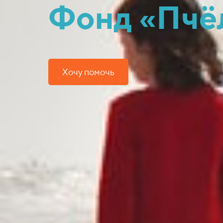
Фонд «Пчё
Хочу помочь