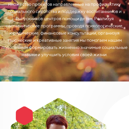
множество проектов направленные на профилактику
социального сиротства и поддержку воспитанников и
выпускников центров помощи детям. Реализуя
наставнические программы, проводя психологические,
юридические, финансовые консультации, организуя
творческие и креативные занятия мы помогаем нашим
подопечным формировать жизненно значимые социальные
навыки и улучшить условия своей жизни.