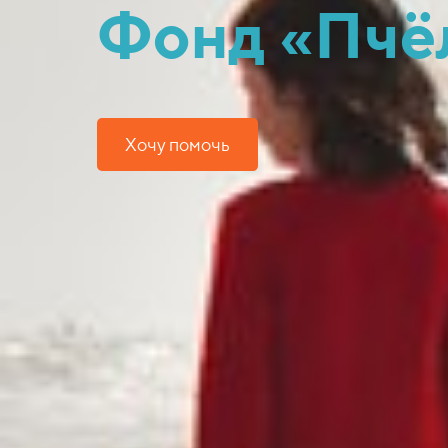
Фонд «Пчё
Хочу помочь